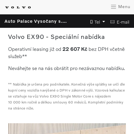
Menu
Auto Palace Vysočany s.r.o.
Tel
E-mail
Volvo EX90 - Speciální nabídka
Operativní leasing již od
22 607 Kč
bez DPH včetně
služeb**
Neváhejte se na nás obrátit pro nezávaznou nabídku.
** Nabídka je určena pro podnikatele. Konečná výše splátky se určí dle
kupní ceny vozidla navýšené o DPH v zákonné výši. Vzorová kalkulace
se vztahuje na vůz Volvo EX90 Single Motor Core s nájezdem
10 000 km ročně a délkou smlouvy 60 měsíců. Kompletní podmínky
na stránce níže.