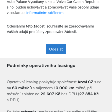
Auto Palace Vysočany s.r.o. a Volvo Car Czech Republic
s.r.o. budou uchovávat a zpracovávat Vaše osobní údaje
v souladu s
Informačním sdělením
.
Odesláním této žádosti souhlasíte se zpracováváním
Vašich údajů pro účely zpracování žádosti.
Odeslat
Podmínky operativního leasingu
Operativní leasing poskytuje společnost
Arval CZ
s.r.o.
na
60 měsíců
s nájezdem
10 000 km
ročně, při
měsíční splátce od
22 607 Kč
bez DPH (
27 354 Kč
s DPH).
Splátka
zahrnuje
: povinné ručení, havarijní pojištění,