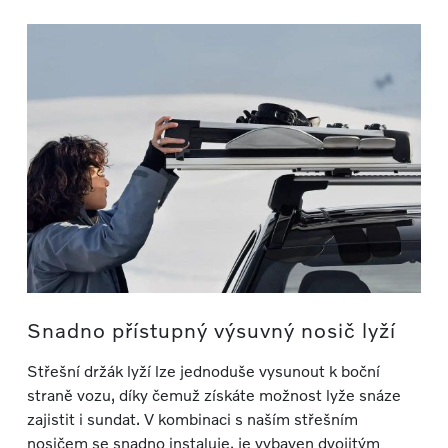
Snadno přístupný výsuvný nosič lyží
Střešní držák lyží lze jednoduše vysunout k boční
straně vozu, díky čemuž získáte možnost lyže snáze
zajistit i sundat. V kombinaci s naším střešním
nosičem se snadno instaluje, je vybaven dvojitým