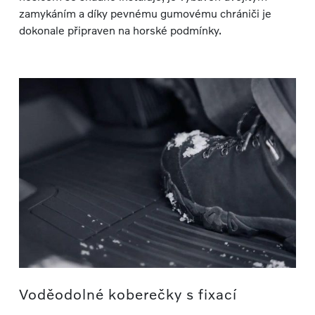
zamykáním a díky pevnému gumovému chrániči je
dokonale připraven na horské podmínky.
Voděodolné koberečky s fixací