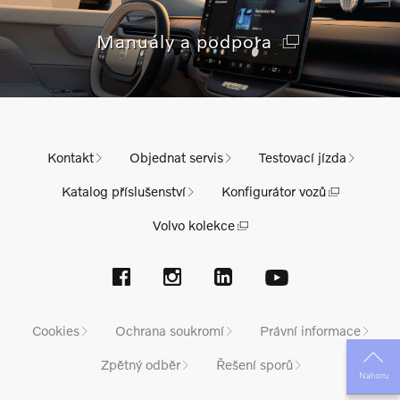
Manuály a podpora
Kontakt
Objednat servis
Testovací jízda
Katalog příslušenství
Konfigurátor vozů
Volvo kolekce
Cookies
Ochrana soukromí
Právní informace
Zpětný odběr
Řešení sporů
Nahoru