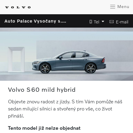
Menu
Auto Palace Vysočany s.r.o.
Tel
E-mail
Volvo S60 mild hybrid
Objevte znovu radost z jízdy. S tím Vám pomůže náš
sedan milující silnici a stvořený pro vše, co život
přináší.
Tento model již nelze objednat