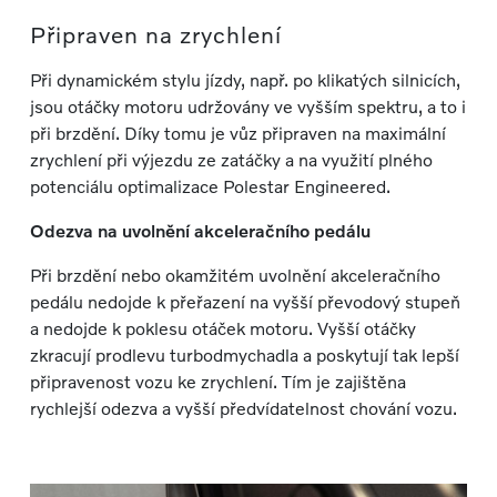
Připraven na zrychlení
Při dynamickém stylu jízdy, např. po klikatých silnicích,
jsou otáčky motoru udržovány ve vyšším spektru, a to i
při brzdění. Díky tomu je vůz připraven na maximální
zrychlení při výjezdu ze zatáčky a na využití plného
potenciálu optimalizace Polestar Engineered.
Odezva na uvolnění akceleračního pedálu
Při brzdění nebo okamžitém uvolnění akceleračního
pedálu nedojde k přeřazení na vyšší převodový stupeň
a nedojde k poklesu otáček motoru. Vyšší otáčky
zkracují prodlevu turbodmychadla a poskytují tak lepší
připravenost vozu ke zrychlení. Tím je zajištěna
rychlejší odezva a vyšší předvídatelnost chování vozu.